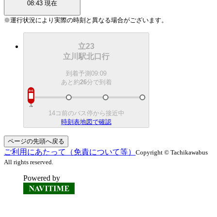
08:43
現在
※運行状況により実際の時刻と異なる場合がございます。
立23
立川駅北口行
到着予測
09:09
あと約
26
分で
到着
14コ前のバス停から接近中
時刻表
地図で確認
ページの先頭へ戻る
ご利用にあたって（免責について等）
Copyright © Tachikawabus
All rights reserved.
Powered by