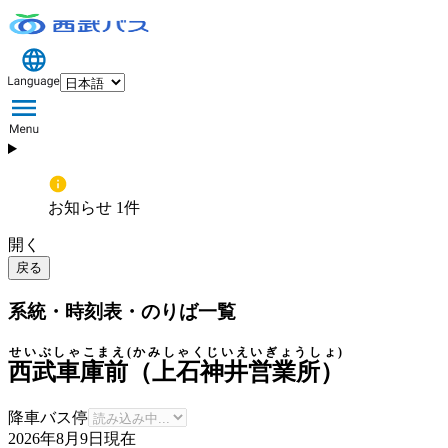
お知らせ 1件
開く
戻る
系統・時刻表・のりば一覧
せいぶしゃこまえ(かみしゃくじいえいぎょうしょ)
西武車庫前（上石神井営業所）
降車バス停
2026年8月9日
現在