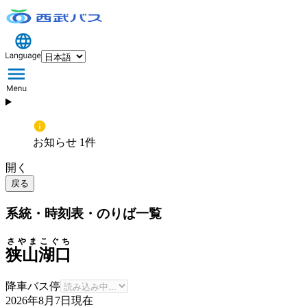
お知らせ 1件
開く
戻る
系統・時刻表・のりば一覧
さやまこぐち
狭山湖口
降車バス停
2026年8月7日
現在