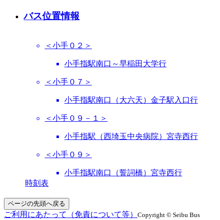
バス位置情報
＜小手０２＞
小手指駅南口～早稲田大学行
＜小手０７＞
小手指駅南口（大六天）金子駅入口行
＜小手０９－１＞
小手指駅（西埼玉中央病院）宮寺西行
＜小手０９＞
小手指駅南口（誓詞橋）宮寺西行
時刻表
ページの先頭へ戻る
ご利用にあたって（免責について等）
Copyright © Seibu Bus