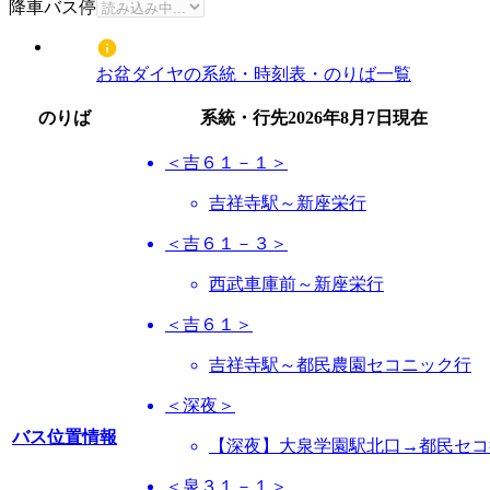
降車バス停
お盆ダイヤの系統・時刻表・のりば一覧
のりば
系統・行先
2026年8月7日
現在
＜吉６１－１＞
吉祥寺駅～新座栄行
＜吉６１－３＞
西武車庫前～新座栄行
＜吉６１＞
吉祥寺駅～都民農園セコニック行
＜深夜＞
バス位置情報
【深夜】大泉学園駅北口→都民セコ
＜泉３１－１＞