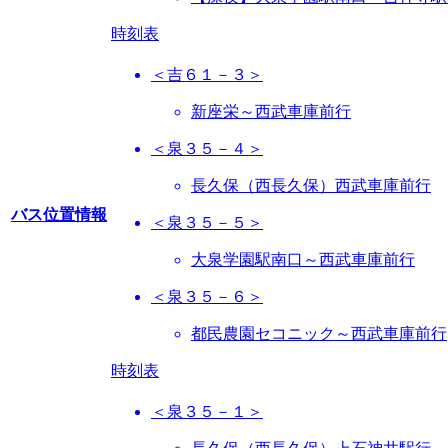
時刻表
＜吉６１－３＞
新座栄～西武車庫前行
＜泉３５－４＞
長久保（西長久保）西武車庫前行
バス位置情報
＜泉３５－５＞
大泉学園駅南口～西武車庫前行
＜泉３５－６＞
都民農園セコニック～西武車庫前行
時刻表
＜泉３５－１＞