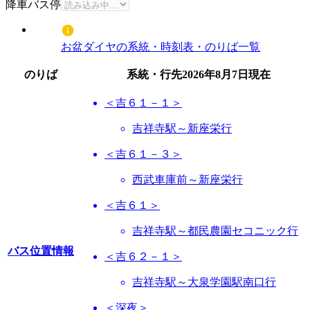
降車バス停
お盆ダイヤの系統・時刻表・のりば一覧
のりば
系統・行先
2026年8月7日
現在
＜吉６１－１＞
吉祥寺駅～新座栄行
＜吉６１－３＞
西武車庫前～新座栄行
＜吉６１＞
吉祥寺駅～都民農園セコニック行
バス位置情報
＜吉６２－１＞
吉祥寺駅～大泉学園駅南口行
＜深夜＞