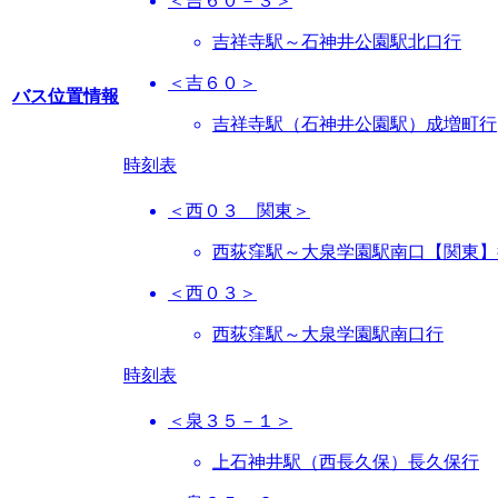
＜吉６０－３＞
吉祥寺駅～石神井公園駅北口行
＜吉６０＞
バス位置情報
吉祥寺駅（石神井公園駅）成増町行
時刻表
＜西０３ 関東＞
西荻窪駅～大泉学園駅南口【関東】
＜西０３＞
西荻窪駅～大泉学園駅南口行
時刻表
＜泉３５－１＞
上石神井駅（西長久保）長久保行