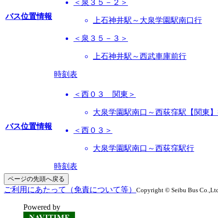
＜泉３５－２＞
バス位置情報
上石神井駅～大泉学園駅南口行
＜泉３５－３＞
上石神井駅～西武車庫前行
時刻表
＜西０３ 関東＞
大泉学園駅南口～西荻窪駅【関東】
バス位置情報
＜西０３＞
大泉学園駅南口～西荻窪駅行
時刻表
ページの先頭へ戻る
ご利用にあたって（免責について等）
Copyright © Seibu Bus Co.,Ltd
Powered by