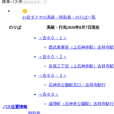
降車バス停
お盆ダイヤの系統・時刻表・のりば一覧
のりば
系統・行先
2026年8月7日
現在
＜吉６０－１＞
西武車庫前（上石神井駅）吉祥寺駅
＜吉６０－２＞
谷原三丁目（上石神井駅）吉祥寺駅
＜吉６０－３＞
石神井公園駅北口～吉祥寺駅行
＜吉６０＞
成増町（石神井公園駅）吉祥寺駅行
バス位置情報
時刻表