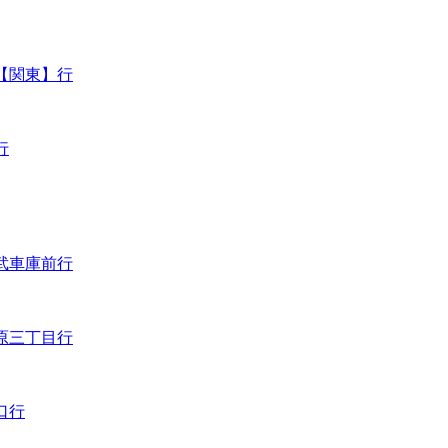
【関東】行
行
武車庫前行
原三丁目行
口行