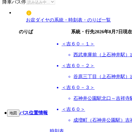
降車バス停
お盆ダイヤの系統・時刻表・のりば一覧
のりば
系統・行先
2026年8月7日
現
＜吉６０－１＞
西武車庫前（上石神井駅）
＜吉６０－２＞
谷原三丁目（上石神井駅）
＜吉６０－３＞
石神井公園駅北口～吉祥寺
＜吉６０＞
●
バス位置情報
地図
成増町（石神井公園駅）吉
時刻表