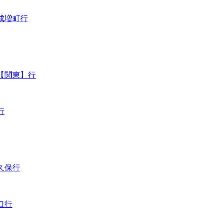
成増町行
【関東】行
行
久保行
口行