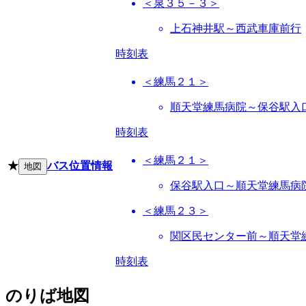
＜泉３５－３＞
上石神井駅～西武車庫前行
時刻表
＜練馬２１＞
順天堂練馬病院～保谷駅入
時刻表
＜練馬２１＞
★
バス位置情報
地図
保谷駅入口～順天堂練馬病
＜練馬２３＞
関区民センター前～順天堂
時刻表
のりば地図