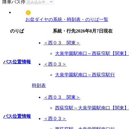
降車バス停
お盆ダイヤの系統・時刻表・のりば一覧
のりば
系統・行先
2026年8月7日
現在
＜西０３ 関東＞
大泉学園駅南口～西荻窪駅【関東】
バス位置情報
＜西０３＞
大泉学園駅南口～西荻窪駅行
時刻表
＜西０３ 関東＞
西荻窪駅～大泉学園駅南口【関東】
バス位置情報
＜西０３＞