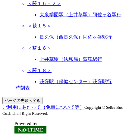
＜荻１５－２＞
大泉学園駅（上井草駅）阿佐ヶ谷駅行
＜荻１５＞
長久保（西長久保）阿佐ヶ谷駅行
＜荻１６＞
上井草駅（法務局）荻窪駅行
＜荻１８＞
荻窪駅（保健センター）荻窪駅行
時刻表
ページの先頭へ戻る
ご利用にあたって（免責について等）
Copyright © Seibu Bus
Co.,Ltd. all Right Reserved.
Powered by