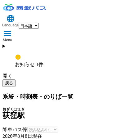
お知らせ 1件
開く
戻る
系統・時刻表・のりば一覧
おぎくぼえき
荻窪駅
降車バス停
2026年8月8日
現在