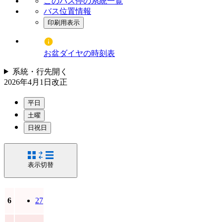
このバス停の系統一覧
バス位置情報
印刷用表示
お盆ダイヤの時刻表
系統・行先
開く
2026年4月1日
改正
平日
土曜
日祝日
表示切替
6
27