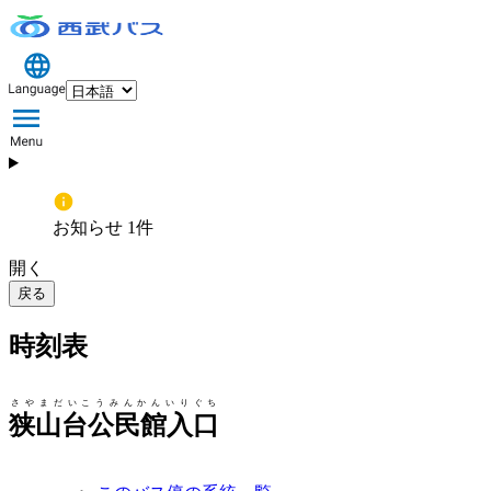
お知らせ 1件
開く
戻る
時刻表
さやまだいこうみんかんいりぐち
狭山台公民館入口