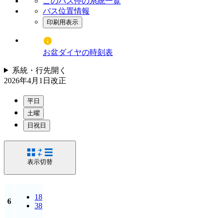
このバス停の系統一覧
バス位置情報
印刷用表示
お盆ダイヤの時刻表
系統・行先
開く
2026年4月1日
改正
平日
土曜
日祝日
表示切替
18
6
38