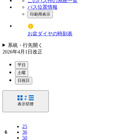
このバス停の系統一覧
バス位置情報
印刷用表示
お盆ダイヤの時刻表
系統・行先
開く
2026年4月1日
改正
平日
土曜
日祝日
表示切替
25
6
36
50