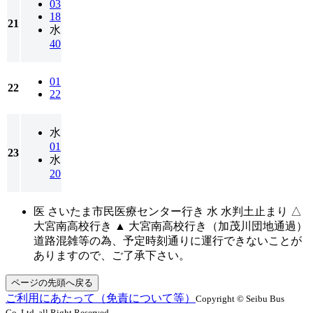
03
18
21
水
40
01
22
22
水
01
23
水
20
医 さいたま市民医療センター行き 水 水判土止まり △
大宮南高校行き ▲ 大宮南高校行き（加茂川団地通過）
道路混雑等の為、予定時刻通りに運行できないことが
ありますので、ご了承下さい。
ページの先頭へ戻る
ご利用にあたって（免責について等）
Copyright © Seibu Bus
Co.,Ltd. all Right Reserved.