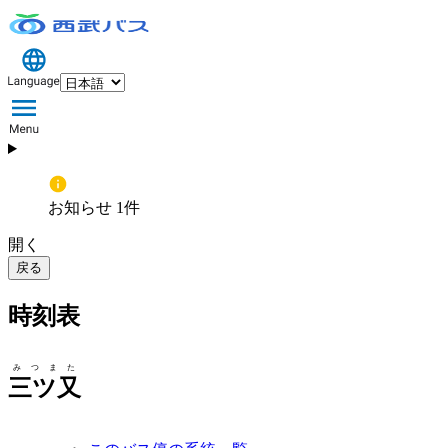
お知らせ 1件
開く
戻る
時刻表
みつまた
三ツ又