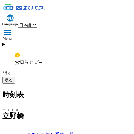
お知らせ 1件
開く
戻る
時刻表
たてのばし
立野橋