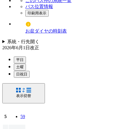
このバス停の系統一覧
バス位置情報
印刷用表示
お盆ダイヤの時刻表
系統・行先
開く
2026年6月1日
改正
平日
土曜
日祝日
表示切替
5
59