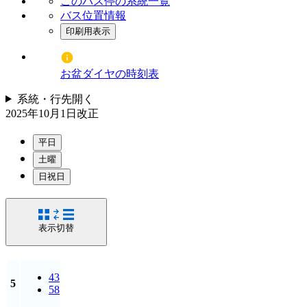
このバス停の系統一覧
バス位置情報
印刷用表示
お盆ダイヤの時刻表
系統・行先
開く
2025年10月1日
改正
平日
土曜
日祝日
表示切替
43
5
58