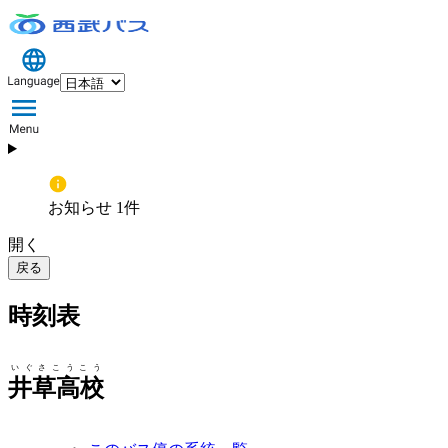
お知らせ 1件
開く
戻る
時刻表
いぐさこうこう
井草高校