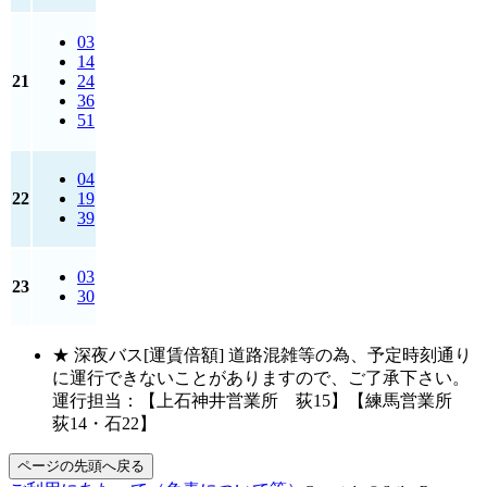
03
14
21
24
36
51
04
22
19
39
03
23
30
★ 深夜バス[運賃倍額] 道路混雑等の為、予定時刻通り
に運行できないことがありますので、ご了承下さい。
運行担当：【上石神井営業所 荻15】【練馬営業所
荻14・石22】
ページの先頭へ戻る