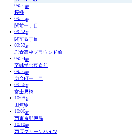
09:51
着
桜橋
09:51
着
関前一丁目
09:52
着
関前四丁目
09:53
着
岩倉高校グラウンド前
09:54
着
至誠学舎東京前
09:55
着
向台町一丁目
09:56
着
富士見橋
10:05
着
田無駅
10:06
着
西東京郵便局
10:10
着
西原グリーンハイツ