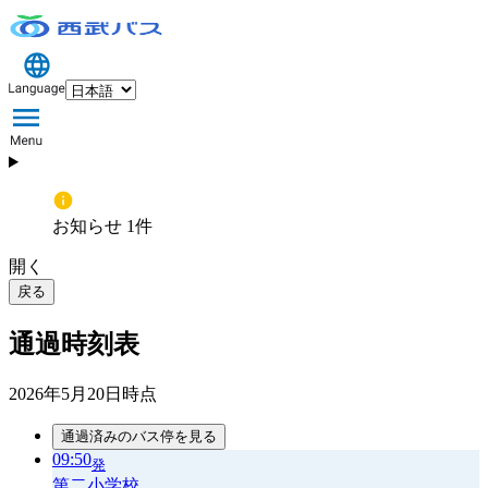
お知らせ 1件
開く
戻る
通過時刻表
2026年5月20日
時点
通過済みのバス停を見る
09:50
発
第二小学校