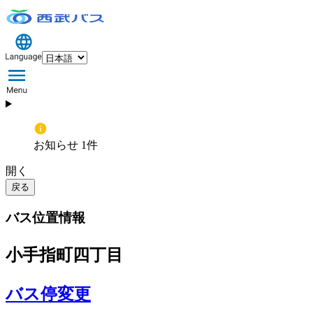
お知らせ 1件
開く
戻る
バス位置情報
小手指町四丁目
バス停変更