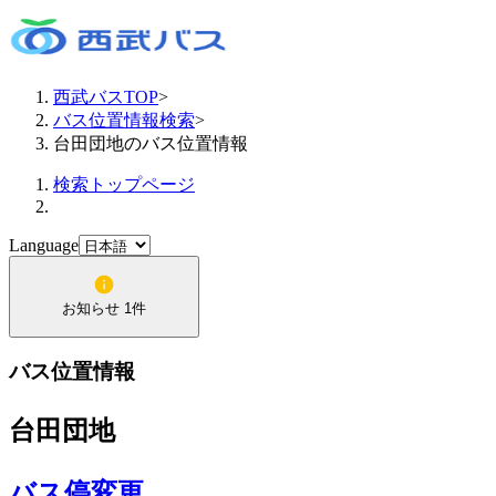
西武バスTOP
>
バス位置情報検索
>
台田団地のバス位置情報
検索トップページ
Language
お知らせ 1件
バス位置情報
台田団地
バス停変更