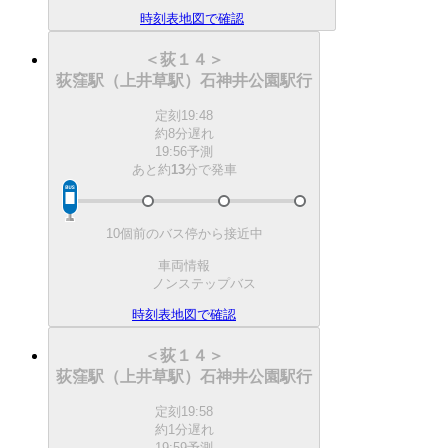
時刻表
地図で確認
＜荻１４＞
荻窪駅（上井草駅）石神井公園駅行
定刻
19:48
約8分遅れ
19:56予測
あと約
13
分で
発車
10個前のバス停から接近中
車両情報
ノンステップバス
時刻表
地図で確認
＜荻１４＞
荻窪駅（上井草駅）石神井公園駅行
定刻
19:58
約1分遅れ
19:59予測