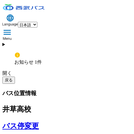
お知らせ 1件
開く
戻る
バス位置情報
井草高校
バス停変更