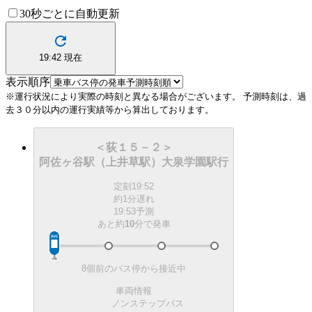
30秒ごとに自動更新
19:42
現在
表示順序
※運行状況により実際の時刻と異なる場合がございます。
予測時刻は、過
去３０分以内の運行実績等から算出しております。
＜荻１５－２＞
阿佐ヶ谷駅（上井草駅）大泉学園駅行
定刻
19:52
約1分遅れ
19:53予測
あと約
10
分で
発車
8個前のバス停から接近中
車両情報
ノンステップバス