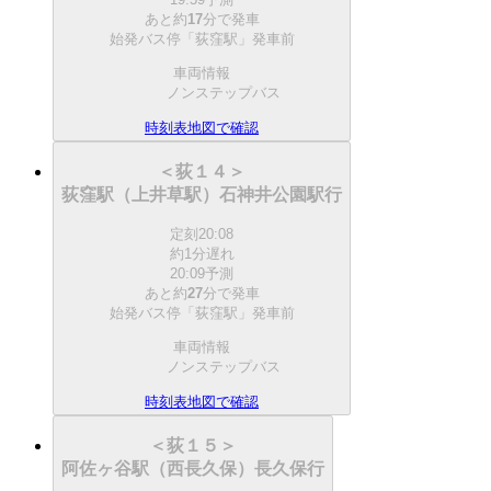
あと約
17
分で
発車
始発バス停「荻窪駅」発車前
車両情報
ノンステップバス
時刻表
地図で確認
＜荻１４＞
荻窪駅（上井草駅）石神井公園駅行
定刻
20:08
約1分遅れ
20:09予測
あと約
27
分で
発車
始発バス停「荻窪駅」発車前
車両情報
ノンステップバス
時刻表
地図で確認
＜荻１５＞
阿佐ヶ谷駅（西長久保）長久保行