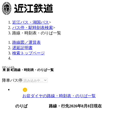
近江バス・湖国バス
>
バス停・駅時刻表検索
>
路線・時刻表・のりば一覧
路線図／運賃表
遅延証明書
検索トップページ
ひがししんまち
東新町
路線・時刻表・のりば一覧
降車バス停
お盆ダイヤの路線・時刻表・のりば一覧
のりば
路線・行先
2026年8月8日
現在