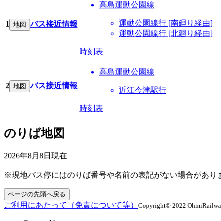
高島運動公園線
運動公園線行 [南廻り経由]
1
バス接近情報
地図
運動公園線行 [北廻り経由]
時刻表
高島運動公園線
2
バス接近情報
地図
近江今津駅行
時刻表
のりば地図
2026年8月8日
現在
※現地バス停にはのりば番号や名前の表記がない場合があり
ページの先頭へ戻る
ご利用にあたって（免責について等）
Copyright© 2022 OhmiRailway C