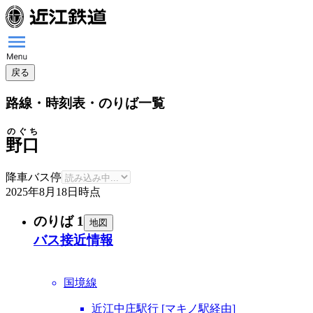
戻る
路線・時刻表・のりば一覧
のぐち
野口
降車バス停
2025年8月18日
時点
のりば 1
地図
バス接近情報
国境線
近江中庄駅行 [マキノ駅経由]