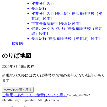
浅井分庁舎行
長浜駅行
浅井分庁舎行 [長浜駅・長浜養護学校（浅
井線）経由]
市立長浜病院行 [長浜駅経由]
健康パークあざい行 [長浜養護学校（浅井
線）経由]
長浜駅行 [長浜養護学校（浅井線）経由]
時刻表
のりば地図
2026年8月10日
現在
※現地バス停にはのりば番号や名前の表記がない場合があり
ます
ページの先頭へ戻る
ご利用にあたって（免責について等）
Copyright© 2022
OhmiRailway Corporation. All rights reserved.