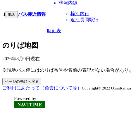
梓河内線
梓河内行
1
バス接近情報
地図
近江長岡駅行
時刻表
のりば地図
2026年8月9日
現在
※現地バス停にはのりば番号や名前の表記がない場合があり
ページの先頭へ戻る
ご利用にあたって（免責について等）
Copyright© 2022 OhmiRailway C
Powered by