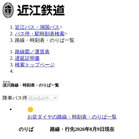
近江バス・湖国バス
>
バス停・駅時刻表検索
>
路線・時刻表・のりば一覧
路線図／運賃表
遅延証明書
検索トップページ
すがわ
須川
路線・時刻表・のりば一覧
降車バス停
お盆ダイヤの路線・時刻表・のりば一覧
のりば
路線・行先
2026年8月9日
現在