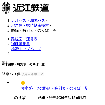
近江バス・湖国バス
>
バス停・駅時刻表検索
>
路線・時刻表・のりば一覧
路線図／運賃表
遅延証明書
検索トップページ
むらき
村木
路線・時刻表・のりば一覧
降車バス停
お盆ダイヤの路線・時刻表・のりば一覧
のりば
路線・行先
2026年8月8日
現在