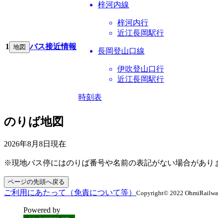
梓河内線
梓河内行
近江長岡駅行
1
バス接近情報
地図
長岡登山口線
伊吹登山口行
近江長岡駅行
時刻表
のりば地図
2026年8月8日
現在
※現地バス停にはのりば番号や名前の表記がない場合があり
ページの先頭へ戻る
ご利用にあたって（免責について等）
Copyright© 2022 OhmiRailway C
Powered by