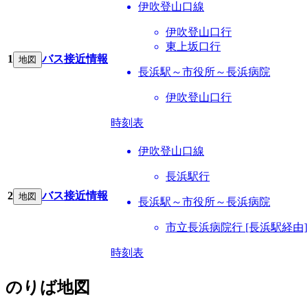
伊吹登山口線
伊吹登山口行
東上坂口行
1
バス接近情報
地図
長浜駅～市役所～長浜病院
伊吹登山口行
時刻表
伊吹登山口線
長浜駅行
2
バス接近情報
地図
長浜駅～市役所～長浜病院
市立長浜病院行 [長浜駅経由]
時刻表
のりば地図