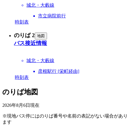
城北・大藪線
市立病院前行
時刻表
のりば 2
地図
バス接近情報
城北・大藪線
彦根駅行 [栄町経由]
時刻表
のりば地図
2026年8月6日
現在
※現地バス停にはのりば番号や名前の表記がない場合があり
ます