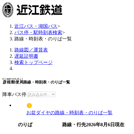
近江バス・湖国バス
>
バス停・駅時刻表検索
>
路線・時刻表・のりば一覧
路線図／運賃表
遅延証明書
検索トップページ
ひこねゆうびんきょく
彦根郵便局
路線・時刻表・のりば一覧
降車バス停
お盆ダイヤの路線・時刻表・のりば一覧
のりば
路線・行先
2026年8月6日
現在