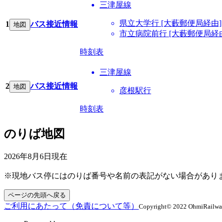
三津屋線
県立大学行 [大藪郵便局経由]
1
バス接近情報
地図
市立病院前行 [大藪郵便局経
時刻表
三津屋線
2
バス接近情報
地図
彦根駅行
時刻表
のりば地図
2026年8月6日
現在
※現地バス停にはのりば番号や名前の表記がない場合があり
ページの先頭へ戻る
ご利用にあたって（免責について等）
Copyright© 2022 OhmiRailway C