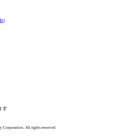
由]
ます
orporation. All rights reserved.