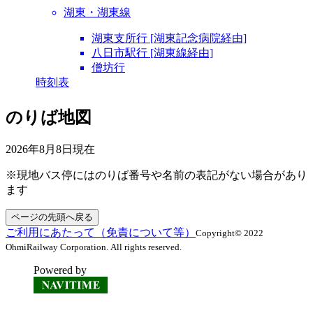
湖東・湖東線
湖東支所行 [湖東記念病院経由]
八日市駅行 [湖東線経由]
僧坊行
時刻表
のりば地図
2026年8月8日
現在
※現地バス停にはのりば番号や名前の表記がない場合があり
ます
ページの先頭へ戻る
ご利用にあたって（免責について等）
Copyright© 2022
OhmiRailway Corporation. All rights reserved.
Powered by