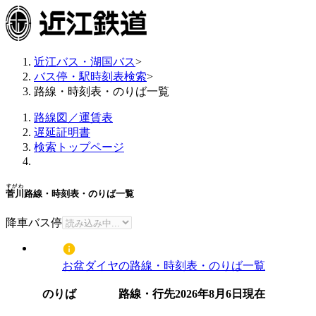
近江バス・湖国バス
>
バス停・駅時刻表検索
>
路線・時刻表・のりば一覧
路線図／運賃表
遅延証明書
検索トップページ
すがわ
菅川
路線・時刻表・のりば一覧
降車バス停
お盆ダイヤの路線・時刻表・のりば一覧
のりば
路線・行先
2026年8月6日
現在