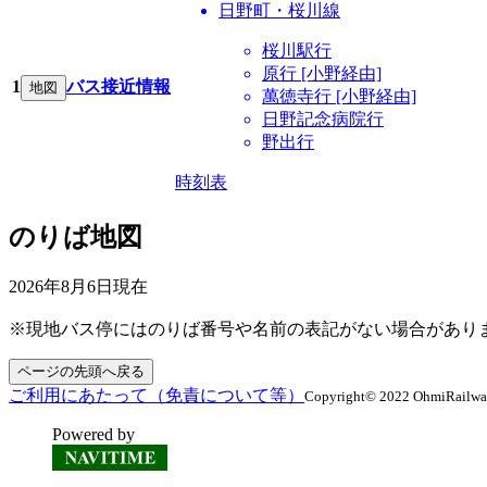
日野町・桜川線
桜川駅行
原行 [小野経由]
1
バス接近情報
地図
萬徳寺行 [小野経由]
日野記念病院行
野出行
時刻表
のりば地図
2026年8月6日
現在
※現地バス停にはのりば番号や名前の表記がない場合があり
ページの先頭へ戻る
ご利用にあたって（免責について等）
Copyright© 2022 OhmiRailway C
Powered by