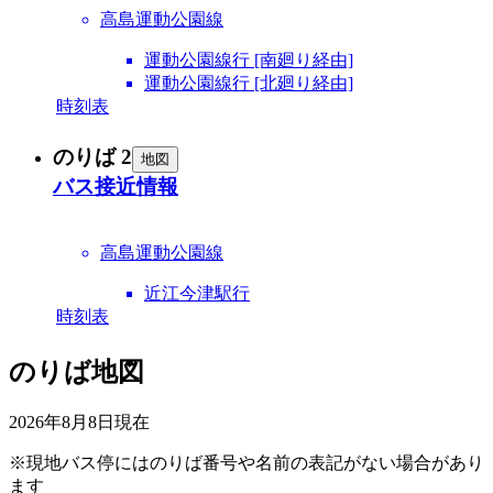
高島運動公園線
運動公園線行 [南廻り経由]
運動公園線行 [北廻り経由]
時刻表
のりば 2
地図
バス接近情報
高島運動公園線
近江今津駅行
時刻表
のりば地図
2026年8月8日
現在
※現地バス停にはのりば番号や名前の表記がない場合があり
ます