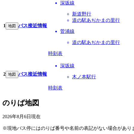
深坂線
新道野行
道の駅あぢかまの里行
1
バス接近情報
地図
菅浦線
道の駅あぢかまの里行
時刻表
深坂線
2
バス接近情報
地図
木ノ本駅行
時刻表
のりば地図
2026年8月6日
現在
※現地バス停にはのりば番号や名前の表記がない場合があり