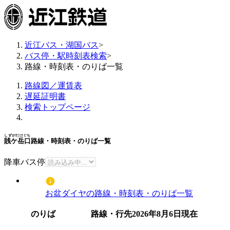
近江バス・湖国バス
>
バス停・駅時刻表検索
>
路線・時刻表・のりば一覧
路線図／運賃表
遅延証明書
検索トップページ
しずがだけぐち
賎ケ岳口
路線・時刻表・のりば一覧
降車バス停
お盆ダイヤの路線・時刻表・のりば一覧
のりば
路線・行先
2026年8月6日
現在