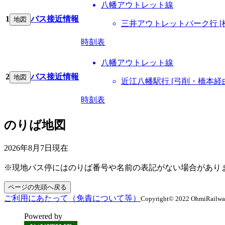
八幡アウトレット線
1
バス接近情報
地図
三井アウトレットパーク行 [
時刻表
八幡アウトレット線
2
バス接近情報
地図
近江八幡駅行 [弓削・橋本経
時刻表
のりば地図
2026年8月7日
現在
※現地バス停にはのりば番号や名前の表記がない場合があり
ページの先頭へ戻る
ご利用にあたって（免責について等）
Copyright© 2022 OhmiRailway C
Powered by