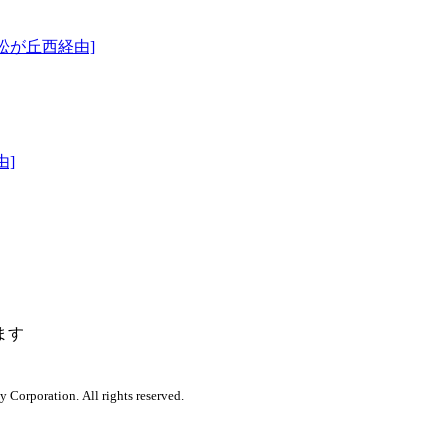
松が丘西経由]
由]
ます
orporation. All rights reserved.