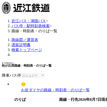
近江バス・湖国バス
>
バス停・駅時刻表検索
>
路線・時刻表・のりば一覧
路線図／運賃表
遅延証明書
検索トップページ
まつがおかにし
松が丘西
路線・時刻表・のりば一覧
降車バス停
お盆ダイヤの路線・時刻表・のりば一覧
のりば
路線・行先
2026年8月7日
現