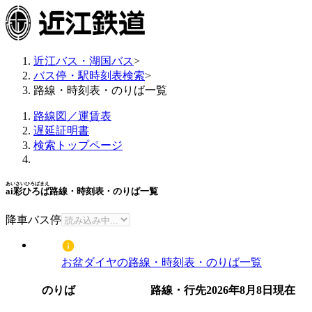
近江バス・湖国バス
>
バス停・駅時刻表検索
>
路線・時刻表・のりば一覧
路線図／運賃表
遅延証明書
検索トップページ
あいさいひろばまえ
ai彩ひろば
路線・時刻表・のりば一覧
降車バス停
お盆ダイヤの路線・時刻表・のりば一覧
のりば
路線・行先
2026年8月8日
現在