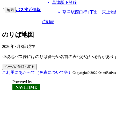
草津駅下笠線
1
バス接近情報
地図
草津駅西口行 [下出・東上笠
時刻表
のりば地図
2026年8月8日
現在
※現地バス停にはのりば番号や名前の表記がない場合があり
ページの先頭へ戻る
ご利用にあたって（免責について等）
Copyright© 2022 OhmiRailway C
Powered by