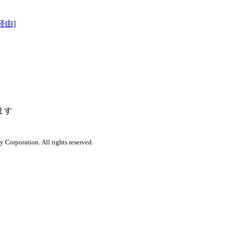
経由]
ます
orporation. All rights reserved.