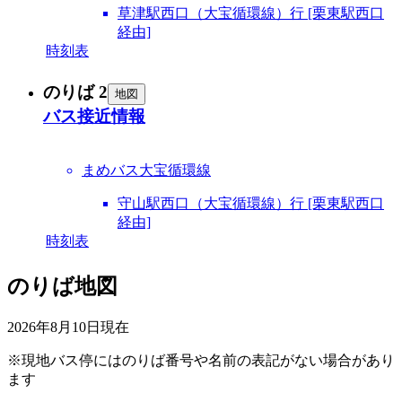
草津駅西口（大宝循環線）行 [栗東駅西口
経由]
時刻表
のりば 2
地図
バス接近情報
まめバス大宝循環線
守山駅西口（大宝循環線）行 [栗東駅西口
経由]
時刻表
のりば地図
2026年8月10日
現在
※現地バス停にはのりば番号や名前の表記がない場合があり
ます