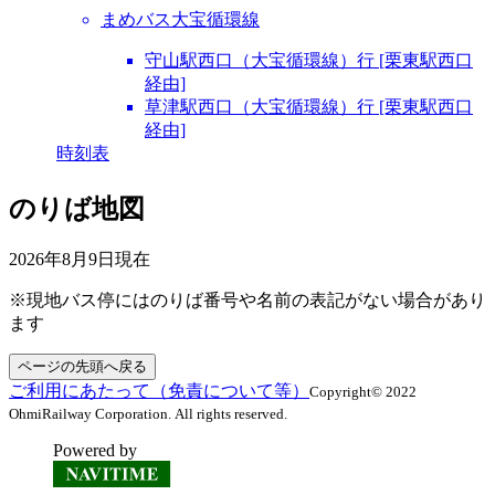
まめバス大宝循環線
守山駅西口（大宝循環線）行 [栗東駅西口
経由]
草津駅西口（大宝循環線）行 [栗東駅西口
経由]
時刻表
のりば地図
2026年8月9日
現在
※現地バス停にはのりば番号や名前の表記がない場合があり
ます
ページの先頭へ戻る
ご利用にあたって（免責について等）
Copyright© 2022
OhmiRailway Corporation. All rights reserved.
Powered by