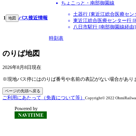
ちょこっと・南部御園線
土器行 [東近江総合医療セン
1
バス接近情報
地図
東近江総合医療センター行 [
八日市駅行 [南部御園線経由]
時刻表
のりば地図
2026年8月8日
現在
※現地バス停にはのりば番号や名前の表記がない場合があり
ページの先頭へ戻る
ご利用にあたって（免責について等）
Copyright© 2022 OhmiRailway C
Powered by