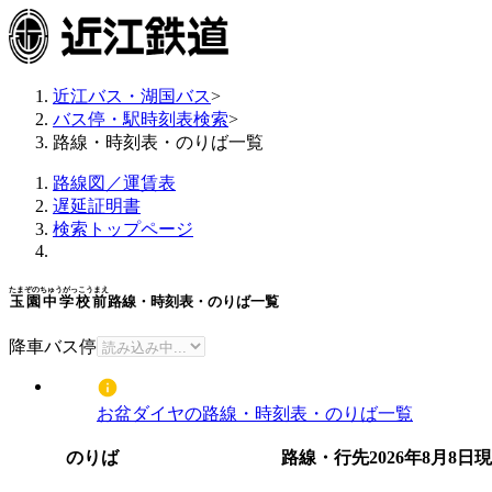
近江バス・湖国バス
>
バス停・駅時刻表検索
>
路線・時刻表・のりば一覧
路線図／運賃表
遅延証明書
検索トップページ
たまぞのちゅうがっこうまえ
玉園中学校前
路線・時刻表・のりば一覧
降車バス停
お盆ダイヤの路線・時刻表・のりば一覧
のりば
路線・行先
2026年8月8日
現