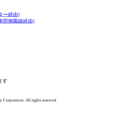
ター経由]
南部御園線経由]
ます
orporation. All rights reserved.