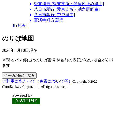
愛東線行 [愛東支所・診療所止め経由]
八日市駅行 [愛東支所・池之尻経由]
八日市駅行 [中戸経由]
百済寺町方面行
時刻表
のりば地図
2026年8月10日
現在
※現地バス停にはのりば番号や名前の表記がない場合があり
ます
ページの先頭へ戻る
ご利用にあたって（免責について等）
Copyright© 2022
OhmiRailway Corporation. All rights reserved.
Powered by