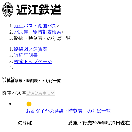
近江バス・湖国バス
>
バス停・駅時刻表検索
>
路線・時刻表・のりば一覧
路線図／運賃表
遅延証明書
検索トップページ
はっこうまえ
八興前
路線・時刻表・のりば一覧
降車バス停
お盆ダイヤの路線・時刻表・のりば一覧
のりば
路線・行先
2026年8月7日
現在