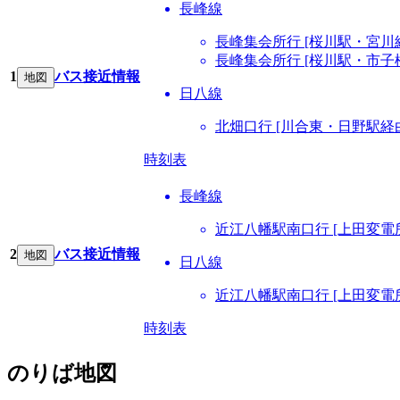
長峰線
長峰集会所行 [桜川駅・宮川
長峰集会所行 [桜川駅・市子
1
バス接近情報
地図
日八線
北畑口行 [川合東・日野駅経
時刻表
長峰線
近江八幡駅南口行 [上田変電
2
バス接近情報
地図
日八線
近江八幡駅南口行 [上田変電
時刻表
のりば地図