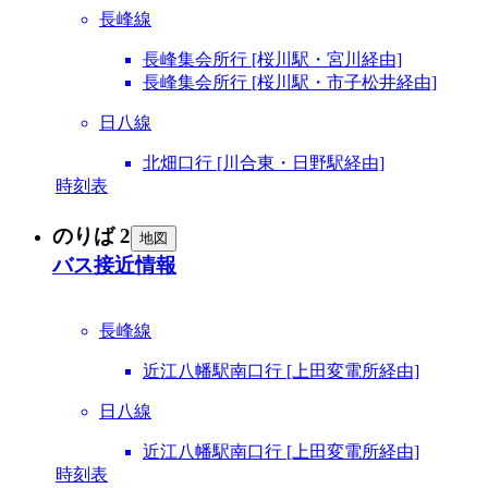
長峰線
長峰集会所行 [桜川駅・宮川経由]
長峰集会所行 [桜川駅・市子松井経由]
日八線
北畑口行 [川合東・日野駅経由]
時刻表
のりば 2
地図
バス接近情報
長峰線
近江八幡駅南口行 [上田変電所経由]
日八線
近江八幡駅南口行 [上田変電所経由]
時刻表