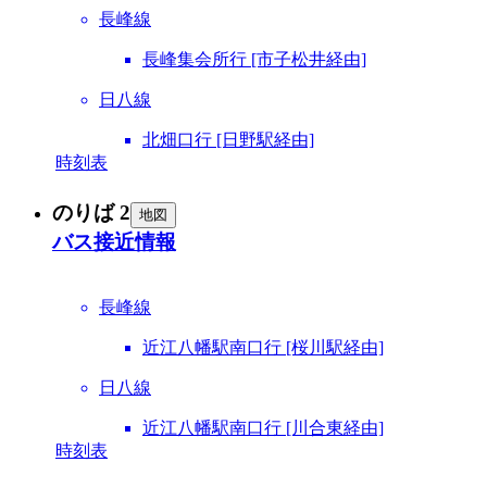
長峰線
長峰集会所行 [市子松井経由]
日八線
北畑口行 [日野駅経由]
時刻表
のりば 2
地図
バス接近情報
長峰線
近江八幡駅南口行 [桜川駅経由]
日八線
近江八幡駅南口行 [川合東経由]
時刻表