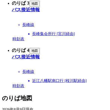
のりば 3
地図
バス接近情報
長峰線
長峰集会所行 [宮川経由]
時刻表
のりば 4
地図
バス接近情報
長峰線
近江八幡駅南口行 [桜川駅経由]
時刻表
のりば地図
2026年8月9日
現在