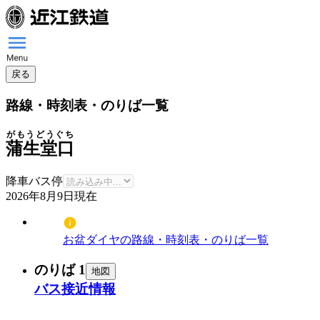
戻る
路線・時刻表・のりば一覧
がもうどうぐち
蒲生堂口
降車バス停
2026年8月9日
現在
お盆ダイヤの路線・時刻表・のりば一覧
のりば 1
地図
バス接近情報