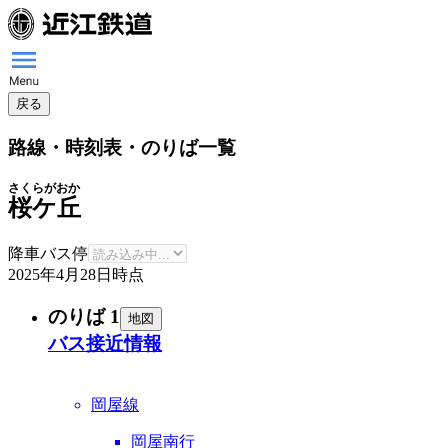
戻る
路線・時刻表・のりば一覧
さくらがおか
桜ケ丘
降車バス停
2025年4月28日
時点
のりば 1
地図
バス接近情報
岡屋線
岡屋南行