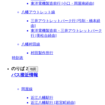
東洋電機製造前行 [小口・岡屋南経由]
八幡アウトレット線
三井アウトレットパーク行 [弓削・橋本経
由]
東洋電機製造前・三井アウトレットパーク
行 [美松台経由]
八幡村田線
村田製作所行
時刻表
のりば 2
地図
バス接近情報
岡屋線
近江八幡駅行
近江八幡駅行 [若宮町経由]