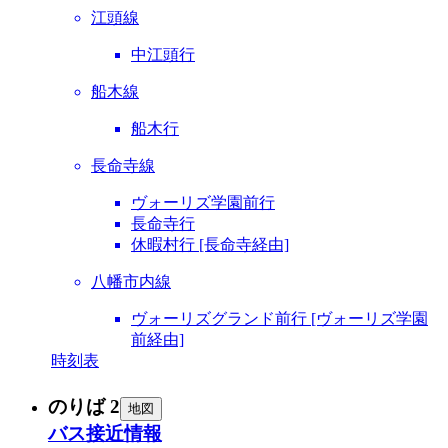
江頭線
中江頭行
船木線
船木行
長命寺線
ヴォーリズ学園前行
長命寺行
休暇村行 [長命寺経由]
八幡市内線
ヴォーリズグランド前行 [ヴォーリズ学園
前経由]
時刻表
のりば 2
地図
バス接近情報