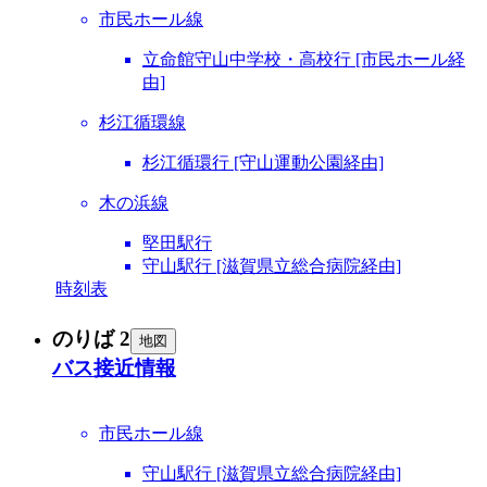
市民ホール線
立命館守山中学校・高校行 [市民ホール経
由]
杉江循環線
杉江循環行 [守山運動公園経由]
木の浜線
堅田駅行
守山駅行 [滋賀県立総合病院経由]
時刻表
のりば 2
地図
バス接近情報
市民ホール線
守山駅行 [滋賀県立総合病院経由]