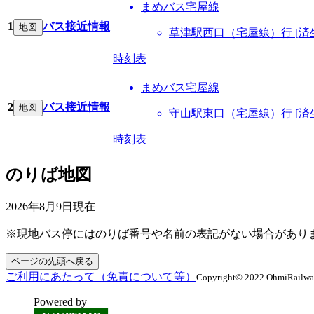
まめバス宅屋線
1
バス接近情報
地図
草津駅西口（宅屋線）行 [済
時刻表
まめバス宅屋線
2
バス接近情報
地図
守山駅東口（宅屋線）行 [済
時刻表
のりば地図
2026年8月9日
現在
※現地バス停にはのりば番号や名前の表記がない場合があり
ページの先頭へ戻る
ご利用にあたって（免責について等）
Copyright© 2022 OhmiRailway C
Powered by