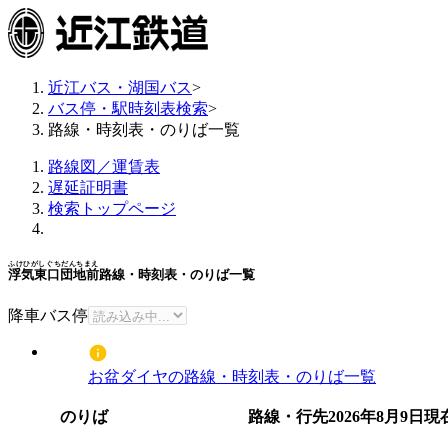
近江バス・湖国バス
>
バス停・駅時刻表検索
>
路線・時刻表・のりば一覧
路線図／運賃表
遅延証明書
検索トップページ
ふけひがしぐちだんちまえ
浮気東口団地前
路線・時刻表・のりば一覧
降車バス停
お盆ダイヤの路線・時刻表・のりば一覧
のりば
路線・行先
2026年8月9日
現