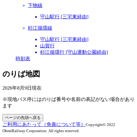
下物線
守山駅行 [三宅東経由]
杉江循環線
守山駅行 [三宅東経由]
山賀行
杉江循環行 [守山運動公園経由]
時刻表
のりば地図
2026年8月9日
現在
※現地バス停にはのりば番号や名前の表記がない場合があり
ます
ページの先頭へ戻る
ご利用にあたって（免責について等）
Copyright© 2022
OhmiRailway Corporation. All rights reserved.