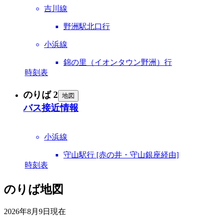
吉川線
野洲駅北口行
小浜線
錦の里（イオンタウン野洲）行
時刻表
のりば 2
地図
バス接近情報
小浜線
守山駅行 [赤の井・守山銀座経由]
時刻表
のりば地図
2026年8月9日
現在