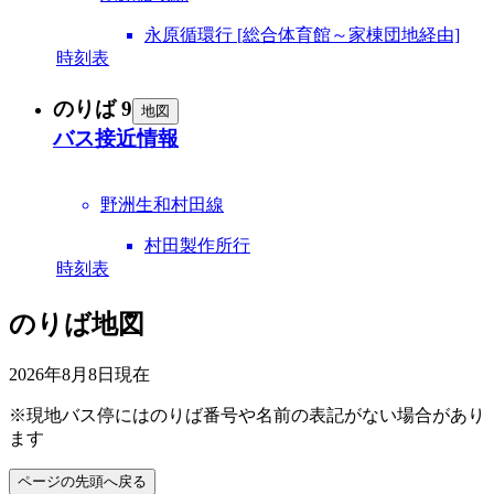
永原循環行 [総合体育館～家棟団地経由]
時刻表
のりば 9
地図
バス接近情報
野洲生和村田線
村田製作所行
時刻表
のりば地図
2026年8月8日
現在
※現地バス停にはのりば番号や名前の表記がない場合があり
ます
ページの先頭へ戻る