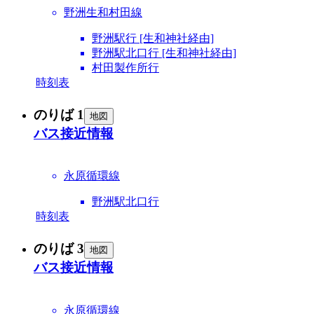
野洲生和村田線
野洲駅行 [生和神社経由]
野洲駅北口行 [生和神社経由]
村田製作所行
時刻表
のりば 1
地図
バス接近情報
永原循環線
野洲駅北口行
時刻表
のりば 3
地図
バス接近情報
永原循環線