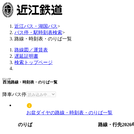
近江バス・湖国バス
>
バス停・駅時刻表検索
>
路線・時刻表・のりば一覧
路線図／運賃表
遅延証明書
検索トップページ
にしいけ
西池
路線・時刻表・のりば一覧
降車バス停
お盆ダイヤの路線・時刻表・のりば一覧
のりば
路線・行先
202