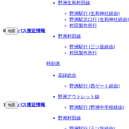
野洲生和村田線
野洲駅行 [生和神社経由]
野洲駅北口行 [生和神社経由]
村田製作所行
0
バス接近情報
地図
野洲村田線
野洲駅行 [三ツ坂経由]
村田製作所行
時刻表
花緑総合
野洲駅行 [西ゲート経由]
野洲アウトレット線
1
バス接近情報
地図
野洲駅行 [野洲中学校経由]
野洲村田線
野洲駅行 [三ツ坂経由]