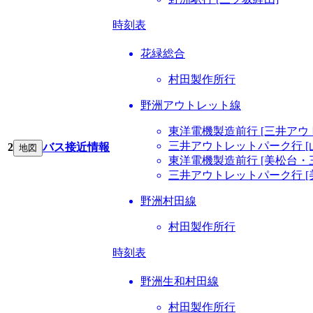
時刻表
花緑総合
村田製作所行
野洲アウトレット線
東洋電機製造前行 [三井ア
三井アウトレットパーク行 [
2
バス接近情報
地図
東洋電機製造前行 [美松台・
三井アウトレットパーク行 [
野洲村田線
村田製作所行
時刻表
野洲生和村田線
村田製作所行