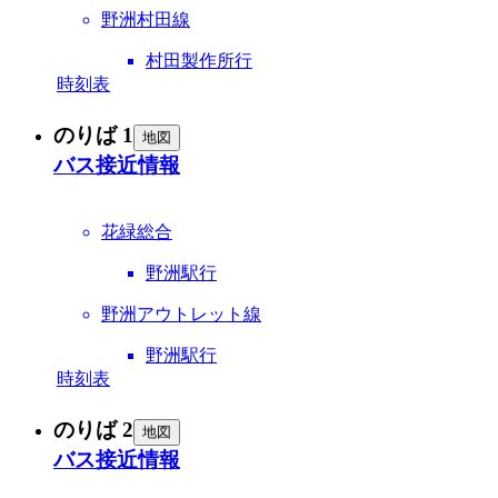
野洲村田線
村田製作所行
時刻表
のりば 1
地図
バス接近情報
花緑総合
野洲駅行
野洲アウトレット線
野洲駅行
時刻表
のりば 2
地図
バス接近情報